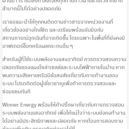
ผ่านมา เราขอส่งกำลังใจให้ทุกท่านก้าวผ่านช่วงเวลาที่ยาก
ลำบากนี้ไปได้อย่างปลอดภัย
เราขอแนะนำให้ทุกคนติดตามข่าวสารจากหน่วยงานที่
เกี่ยวข้องอย่างใกล้ชิด และเตรียมพร้อมรับมือกับ
สถานการณ์ฉุกเฉินที่อาจเกิดขึ้น โดยเฉพาะในพื้นที่ที่ยังคงมี
อาฟเตอร์ช็อกหรือผลกระทบอื่น ๆ
สำหรับผู้ที่ใช้ระบบพลังงานแสงอาทิตย์ ควรตรวจสอบความ
ปลอดภัยของแผงโซล่าเซลล์และระบบไฟฟ้าภายในบ้าน หาก
พบความเสียหายหรือมีข้อสงสัยเกี่ยวกับการทำงานของ
ระบบ โปรดติดต่อผู้เชี่ยวชาญเพื่อทำการตรวจสอบและ
ซ่อมแซมทันที
Winner Energy พร้อมให้คำปรึกษาเกี่ยวกับการตรวจสอบ
ระบบพลังงานแสงอาทิตย์ เพื่อให้แน่ใจว่าระบบยังคงทำงาน
ได้อย่างมีประสิทธิภาพและปลอดภัย หากต้องการสอบถาม