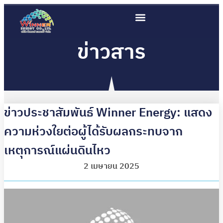
ข่าวสาร
ข่าวประชาสัมพันธ์ Winner Energy: แสดง
ความห่วงใยต่อผู้ได้รับผลกระทบจาก
เหตุการณ์แผ่นดินไหว
2 เมษายน 2025