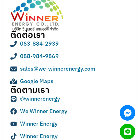
ติดต่อเรา
063-884-2939
088-984-9869
sales@we-winnerenergy.com
Google Maps
ติดตามเรา
@winnerenergy
We Winner Energy
Winner Energy
Winner Energy