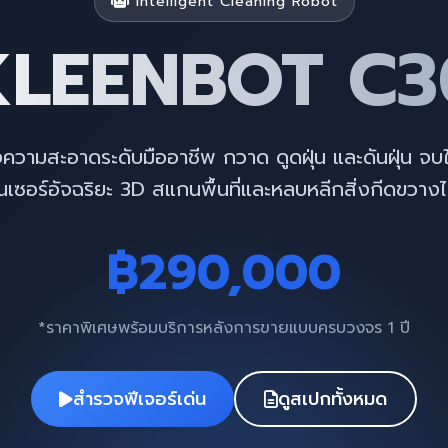
Intelligent Cleaning Robot
KLEENBOT C3
ความสะอาดระดับมืออาชีพ กวาด ดูดฝุ่น และดันฝุ่น จบใ
นเซอร์อัจฉริยะ 3D สแกนพื้นที่และหลบหลีกสิ่งกีดขวางไ
฿290,000
*ราคาพิเศษพร้อมบริการหลังการขายแบบครบวงจร 1 ปี
สำรวจฟีเจอร์เด่น
ดูสเปกทั้งหมด