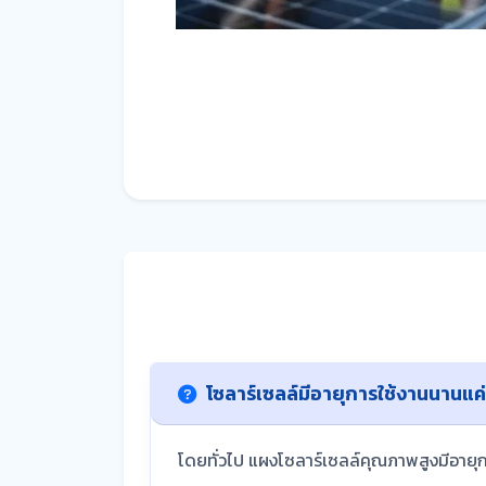
โซลาร์เซลล์มีอายุการใช้งานนานแค
โดยทั่วไป แผงโซลาร์เซลล์คุณภาพสูงมีอายุ