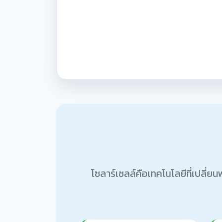
โซลาร์เซลล์คือเทคโนโลยีที่เปลี่