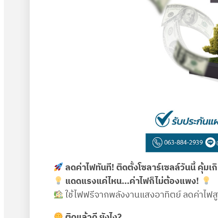
ลดค่าไฟทันที! ติดตั้งโซลาร์เซลล์วันนี้ คุ้มเ
แดดแรงแค่ไหน…ค่าไฟก็ไม่ต้องแพง!
ใช้ไฟฟรีจากพลังงานแสงอาทิตย์ ลดค่าไฟส
ติดแล้วดี ยังไง?