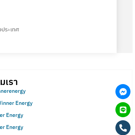
่วประเทศ
มเรา
nerenergy
inner Energy
er Energy
er Energy