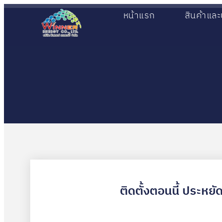
หน้าแรก
สินค้าแล
ติดตั้งตอนนี้ ประหย