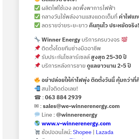
ผลิตไฟใช้เอง ลดพึ่งพาการไฟฟ้า
กลางวันใช้พลังงานแสงแดดเต็มที่
ค่าไฟแทบ
ลดรายจ่ายระยะยาว
คืนทุนไว ประหยัดจริง
Winner Energy
บริการครบวงจร
ติดตั้งโดยทีมช่างมืออาชีพ
รับประกันโซลาร์เซลล์
สูงสุด 25-30 ปี
บริการหลังการขาย
ดูแลยาวนาน 2-5 ปี
อย่าปล่อยให้ค่าไฟพุ่ง ติดตั้งวันนี้ คุ้มกว่าที่
สนใจติดต่อเลย!
☎ :
063 884 2939
✉ :
sales@we-winnerenergy.com
Line :
@winnerenergy
www.v-winnerenergy.com
ช้อปออนไลน์:
Shopee
|
Lazada