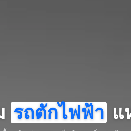
รม
รถตักไฟฟ้า
แห