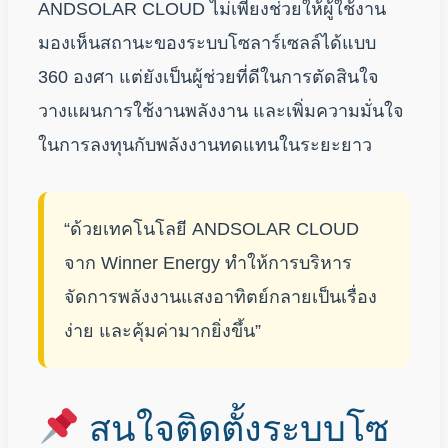
ANDSOLAR CLOUD ไม่เพียงช่วยให้ผู้ใช้งาน
มองเห็นสถานะของระบบโซลาร์เซลล์ได้แบบ
360 องศา แต่ยังเป็นผู้ช่วยที่ดีในการตัดสินใจ
วางแผนการใช้งานพลังงาน และเพิ่มความมั่นใจ
ในการลงทุนกับพลังงานทดแทนในระยะยาว
“ด้วยเทคโนโลยี ANDSOLAR CLOUD
จาก Winner Energy ทำให้การบริหาร
จัดการพลังงานแสงอาทิตย์กลายเป็นเรื่อง
ง่าย และคุ้มค่ามากยิ่งขึ้น”
สนใจติดตั้งระบบโซ