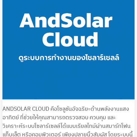
ANDSOLAR CLOUD คือโซลูชันอัจฉริยะด้านพลังงานแสง
อาทิตย์ ที่ช่วยให้คุณสามารถตรวจสอบ ควบคุม และ
วิเคราะห์ระบบโซลาร์เซลล์ได้แบบเรียลไทม์ผ่านสมาร์ทโฟน
แท็บเล็ต หรือคอมพิวเตอร์ เพียงปลายนิ้วสัมผัส โดยระบบนี้