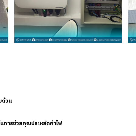
บถ้วน
กในการช่วยคุณประหยัดค่าไฟ