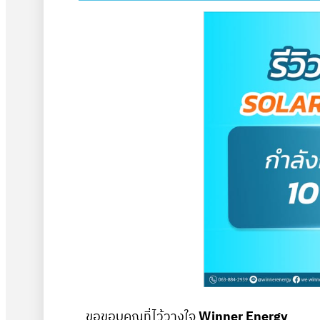
ขอขอบคุณที่ไว้วางใจ
Winner Energy