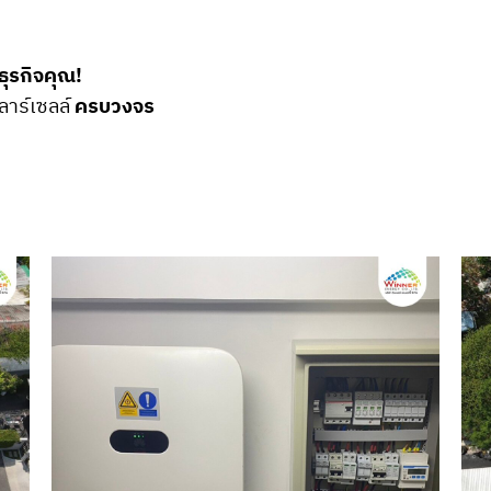
ธุรกิจคุณ!
ลาร์เซลล์
ครบวงจร