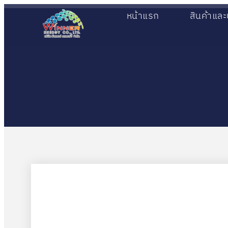
หน้าแรก
สินค้าแล