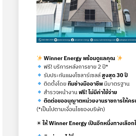
Winner Energy พร้อมดูแลคุณ
ฟรี! บริการหลังการขาย 2 ปี*
รับประกันแผงโซลาร์เซลล์
สูงสุด 30 ปี
ติดตั้งโดย
ทีมช่างมืออาชีพ
มีมาตรฐาน
สำรวจหน้างาน
ฟรี! ไม่มีค่าใช้จ่าย
ติดต่อขออนุญาตหน่วยงานราชการให้คร
(*เป็นไปตามเงื่อนไขของบริษัท)
☀
ให้ Winner Energy เป็นอีกหนึ่งทางเลือ