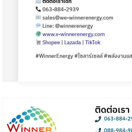
ติดต่อเราได้ที่
063-884-2939
sales@we-winnerenergy.com
Line: @winnerenergy
www.v-winnerenergy.com
Shopee
|
Lazada
|
TikTok
#WinnerEnergy #โซลาร์เซลล์ #พลังงานแสง
ติดต่อเรา
063-884-2
088-984-9