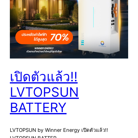
เปิดตัวแล้ว!!
LVTOPSUN
BATTERY
LVTOPSUN by Winner Energy เปิดตัวแล้ว!!