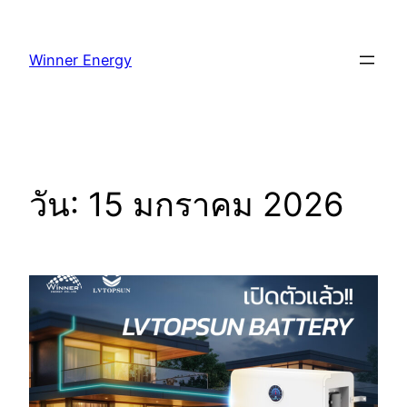
Winner Energy
วัน:
15 มกราคม 2026