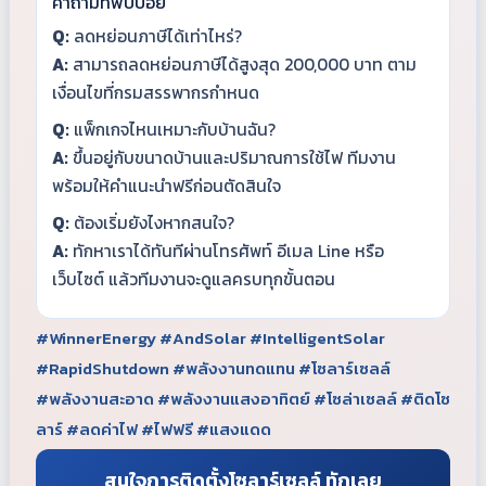
คำถามที่พบบ่อย
Q:
ลดหย่อนภาษีได้เท่าไหร่?
A:
สามารถลดหย่อนภาษีได้สูงสุด 200,000 บาท ตาม
เงื่อนไขที่กรมสรรพากรกำหนด
Q:
แพ็กเกจไหนเหมาะกับบ้านฉัน?
A:
ขึ้นอยู่กับขนาดบ้านและปริมาณการใช้ไฟ ทีมงาน
พร้อมให้คำแนะนำฟรีก่อนตัดสินใจ
Q:
ต้องเริ่มยังไงหากสนใจ?
A:
ทักหาเราได้ทันทีผ่านโทรศัพท์ อีเมล Line หรือ
เว็บไซต์ แล้วทีมงานจะดูแลครบทุกขั้นตอน
#WinnerEnergy #AndSolar #IntelligentSolar
#RapidShutdown #พลังงานทดแทน #โซลาร์เซลล์
#พลังงานสะอาด #พลังงานแสงอาทิตย์ #โซล่าเซลล์ #ติดโซ
ลาร์ #ลดค่าไฟ #ไฟฟรี #แสงแดด
สนใจการติดตั้งโซลาร์เซลล์ ทักเลย