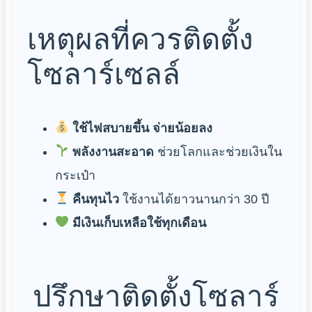
เหตุผลที่ควรติดตั้ง
โซลาร์เซลล์
ใช้ไฟสบายขึ้น จ่ายน้อยลง
พลังงานสะอาด
ช่วยโลกและช่วยเงินใน
กระเป๋า
คืนทุนไว
ใช้งานได้ยาวนานกว่า 30 ปี
มีเงินเก็บเหลือใช้ทุกเดือน
ปรึกษาติดตั้งโซลาร์