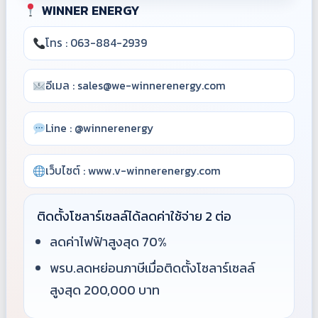
WINNER ENERGY
โทร : 063-884-2939
อีเมล : sales@we-winnerenergy.com
Line : @winnerenergy
เว็บไซต์ : www.v-winnerenergy.com
ติดตั้งโซลาร์เซลล์ได้ลดค่าใช้จ่าย 2 ต่อ
ลดค่าไฟฟ้าสูงสุด 70%
พรบ.ลดหย่อนภาษีเมื่อติดตั้งโซลาร์เซลล์
สูงสุด 200,000 บาท