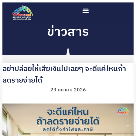
ข่าวสาร
อย่าปล่อยให้เสียเงินไปเฉยๆ จะดีแค่ไหนถ้า
ลดรายจ่ายได้
23 มีนาคม 2026