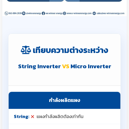
เทียบความต่างระหว่าง
String Inverter
VS
Micro Inverter
กำลังผลิตแผง
แผงกำลังผลิตต้องเท่ากัน