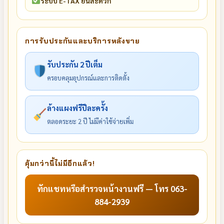
ระบบ E-TAX ยื่นสะดวก
การรับประกันและบริการหลังขาย
รับประกัน 2 ปีเต็ม
ครอบคลุมอุปกรณ์และการติดตั้ง
ล้างแผงฟรีปีละครั้ง
ตลอดระยะ 2 ปี ไม่มีค่าใช้จ่ายเพิ่ม
คุ้มกว่านี้ไม่มีอีกแล้ว!
ทักแชทหรือสำรวจหน้างานฟรี — โทร 063-
884-2939