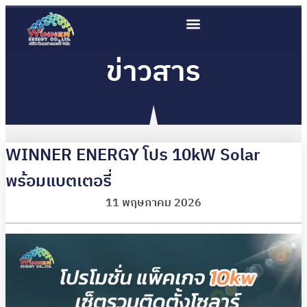
ข่าวสาร
WINNER ENERGY โปร 10kW Solar
พร้อมแบตเตอรี่
11 พฤษภาคม 2026