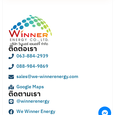
ติดต่อเรา
063-884-2939
088-984-9869
sales@we-winnerenergy.com
Google Maps
ติดตามเรา
@winnerenergy
We Winner Energy